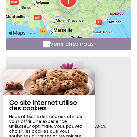
Venir chez nous
Lavandoule
Ce site internet utilise
Avenue Des Thermes,
des cookies
Résidence Lou San Peyre,
Nous utilisons des cookies afin de
Bâtiment B, 1er Étage,
vous offrir une expérience
04800 GREOUX LES BAINS - FRANCE
utilisateur optimale. Vous pouvez
choisir les cookies que vous
souhaitez autoriser et revenir sur
+33 3 88 94 19 85