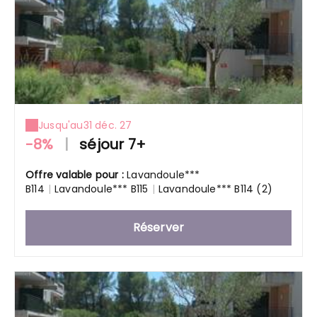
Jusqu'au
31 déc. 27
-8%
|
séjour 7+
Offre valable pour :
Lavandoule***
B114
|
Lavandoule*** B115
|
Lavandoule*** B114 (2)
Réserver