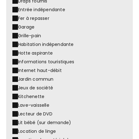
Draps fournis
Entrée indépendante
Fer à repasser
Garage
Grille-pain
Habitation indépendante
Hotte aspirante
Informations touristiques
Internet haut-débit
Jardin commun
Jeux de société
Kitchenette
Lave-vaisselle
Lecteur de DVD
Lit bébé (sur demande)
Location de linge