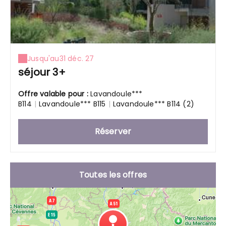
Jusqu'au
31 déc. 27
séjour 3+
Offre valable pour :
Lavandoule***
B114
|
Lavandoule*** B115
|
Lavandoule*** B114 (2)
Réserver
Toutes les offres